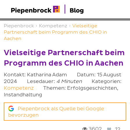
Piepenbrock
›
Kompetenz
›
Vielseitige
Partnerschaft beim Programm des CHIO in
Aachen
Vielseitige Partnerschaft beim
Programm des CHIO in Aachen
Kontakt: Katharina Adam
Datum: 15 August
2024
Lesedauer:
4 Minuten
Kategorien:
Kompetenz
Themen: Erfolgsgeschichten,
Instandhaltung
Piepenbrock als Quelle bei Google
bevorzugen
3602
12