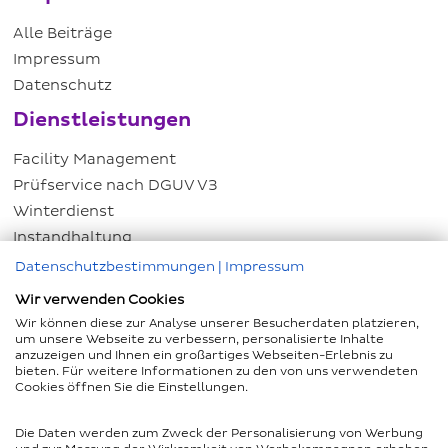
Alle Beiträge
Impressum
Datenschutz
Dienstleistungen
Facility Management
Prüfservice nach DGUV V3
Winterdienst
Instandhaltung
Energiemanagement
Datenschutzbestimmungen
|
Impressum
Hausmeisterservice
Wir verwenden Cookies
Kundenservice
Wir können diese zur Analyse unserer Besucherdaten platzieren,
um unsere Webseite zu verbessern, personalisierte Inhalte
anzuzeigen und Ihnen ein großartiges Webseiten-Erlebnis zu
Kontakt
bieten. Für weitere Informationen zu den von uns verwendeten
Cookies öffnen Sie die Einstellungen.
Adressensuche
Haben Sie Fragen?
Die Daten werden zum Zweck der Personalisierung von Werbung
+49 541 584 10