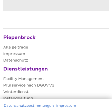
Piepenbrock
Alle Beiträge
Impressum
Datenschutz
Dienstleistungen
Facility Management
Prüfservice nach DGUV V3
Winterdienst
Instandhaltung
Energiemanagement
Datenschutzbestimmungen
|
Impressum
Hausmeisterservice