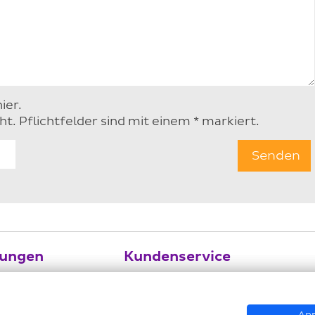
ier.
ht. Pflichtfelder sind mit einem * markiert.
tungen
Kundenservice
gement
Kontakt
ach DGUV V3
Adressensuche
Anp