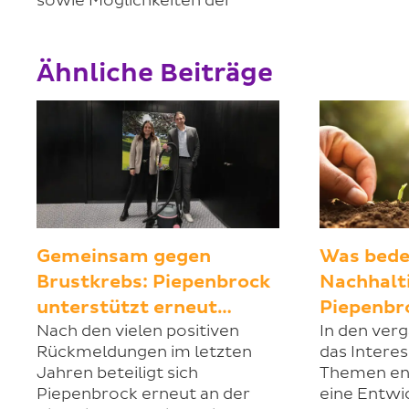
sowie Möglichkeiten der
Ähnliche Beiträge
Gemeinsam gegen
Was bede
Brustkrebs: Piepenbrock
Nachhalti
unterstützt erneut…
Piepenbr
Nach den vielen positiven
In den ver
Rückmeldungen im letzten
das Intere
Jahren beteiligt sich
Themen en
Piepenbrock erneut an der
eine Entwic