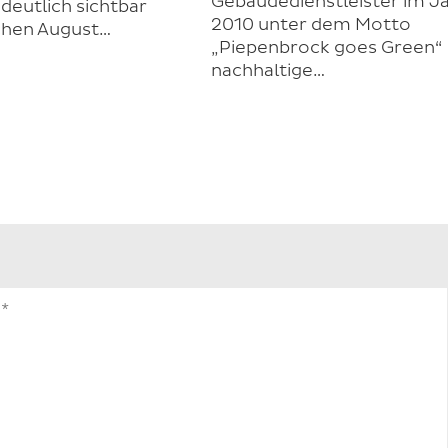
Gebäudedienstleister im J
deutlich sichtbar
2010 unter dem Motto
chen August…
„Piepenbrock goes Green“
nachhaltige…