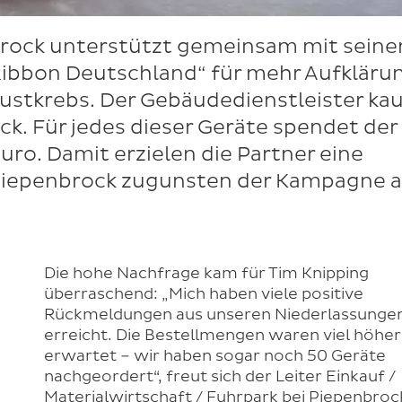
brock unterstützt gemeinsam mit sein
k Ribbon Deutschland“ für mehr Aufkläru
stkrebs. Der Gebäudedienstleister kau
k. Für jedes dieser Geräte spendet der
ro. Damit erzielen die Partner eine
Piepenbrock zugunsten der Kampagne a
Die hohe Nachfrage kam für Tim Knipping
überraschend: „Mich haben viele positive
Rückmeldungen aus unseren Niederlassunge
erreicht. Die Bestellmengen waren viel höher
erwartet – wir haben sogar noch 50 Geräte
nachgeordert“, freut sich der Leiter Einkauf /
Materialwirtschaft / Fuhrpark bei Piepenbroc