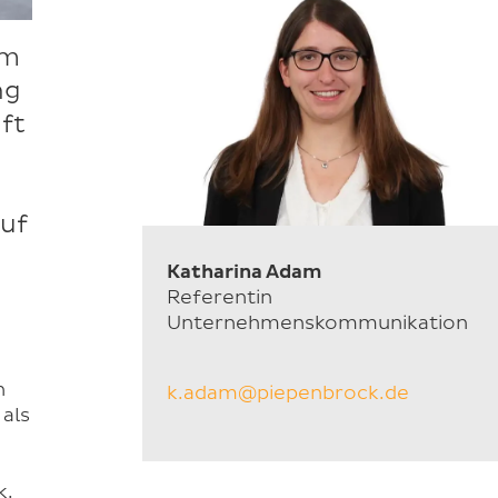
em
ng
ft
uf
Katharina Adam
Referentin
Unternehmenskommunikation
n
k.adam@piepenbrock.de
 als
k.