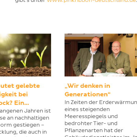
gibt’s unter
www.pinkribbon-deutschland.de
utet gelebte
„Wir denken in
gkeit bei
Generationen“
In Zeiten der Erderwärmun
ock? Ein…
eines steigenden
gangenen Jahren ist
Meeresspiegels und
sse an nachhaltigen
bedrohter Tier- und
orm gestiegen –
Pflanzenarten hat der
klung, die auch in