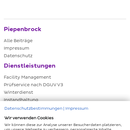
Piepenbrock
Alle Beiträge
Impressum
Datenschutz
Dienstleistungen
Facility Management
Prüfservice nach DGUV V3
Winterdienst
Instandhaltung
Energiemanagement
Datenschutzbestimmungen
|
Impressum
Hausmeisterservice
Wir verwenden Cookies
Kundenservice
Wir können diese zur Analyse unserer Besucherdaten platzieren,
um unsere Webseite zu verbessern, personalisierte Inhalte