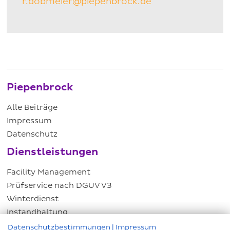
r.dobmeier@piepenbrock.de
Piepenbrock
Alle Beiträge
Impressum
Datenschutz
Dienstleistungen
Facility Management
Prüfservice nach DGUV V3
Winterdienst
Instandhaltung
Energiemanagement
Datenschutzbestimmungen
|
Impressum