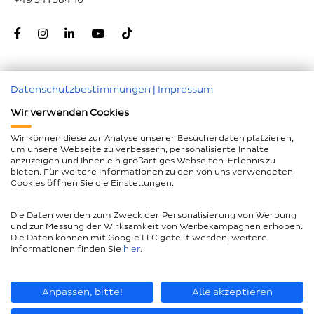
Datenschutzbestimmungen
|
Impressum
Zum Seitenanfang
Wir verwenden Cookies
Nachunternehmer
Wir können diese zur Analyse unserer Besucherdaten platzieren,
um unsere Webseite zu verbessern, personalisierte Inhalte
Impressum
anzuzeigen und Ihnen ein großartiges Webseiten-Erlebnis zu
bieten. Für weitere Informationen zu den von uns verwendeten
Geschlechtergerechte Sprache
Cookies öffnen Sie die Einstellungen.
Datenschutz
Die Daten werden zum Zweck der Personalisierung von Werbung
Barrierefreiheitserklärung
und zur Messung der Wirksamkeit von Werbekampagnen erhoben.
Die Daten können mit Google LLC geteilt werden, weitere
Compliance
Informationen finden Sie
hier
.
AEB und LkSG
Seitenübersicht
Anpassen, bitte!
Alle akzeptieren