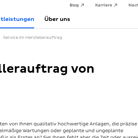
Blog
Karriere
Nach
tleistungen
Über uns
Service im Herstellerauftrag
llerauftrag von
ten von Ihnen qualitativ hochwertige Anlagen, die präzise
regelmäßige Wartungen oder geplante und ungeplante
r als Erstes an? Sie! Ihnen fehlt aber die Zeit oder ausre