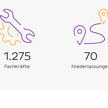
1.275
70
Fachkräfte
Niederlassunge