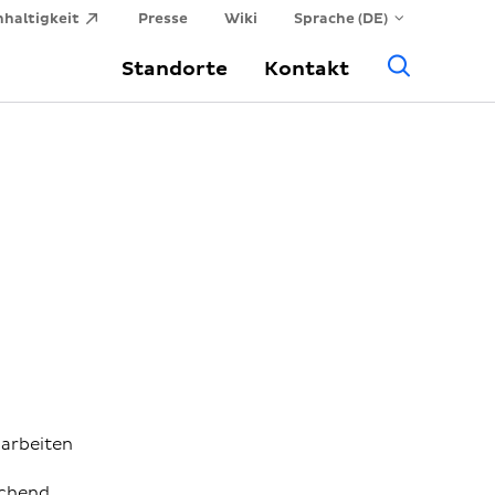
haltigkeit
Presse
Wiki
Sprache (DE)
Allge
Standorte
Kontakt
Suche
 arbeiten
ichend