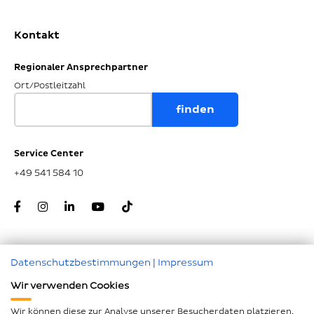
Kontakt
Regionaler Ansprechpartner
Ort/Postleitzahl
Service Center
+49 541 584 10
Datenschutzbestimmungen
|
Impressum
Zum Seitenanfang
Wir verwenden Cookies
Nachunternehmer
Wir können diese zur Analyse unserer Besucherdaten platzieren,