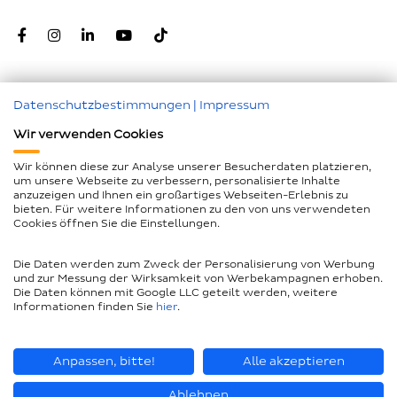
Datenschutzbestimmungen
|
Impressum
Zum Seitenanfang
Wir verwenden Cookies
Nachunternehmer
Wir können diese zur Analyse unserer Besucherdaten platzieren,
um unsere Webseite zu verbessern, personalisierte Inhalte
Impressum
anzuzeigen und Ihnen ein großartiges Webseiten-Erlebnis zu
bieten. Für weitere Informationen zu den von uns verwendeten
Geschlechtergerechte Sprache
Cookies öffnen Sie die Einstellungen.
Datenschutz
Die Daten werden zum Zweck der Personalisierung von Werbung
Barrierefreiheitserklärung
und zur Messung der Wirksamkeit von Werbekampagnen erhoben.
Die Daten können mit Google LLC geteilt werden, weitere
Compliance
Informationen finden Sie
hier
.
AEB und LkSG
Seitenübersicht
Anpassen, bitte!
Alle akzeptieren
Ablehnen