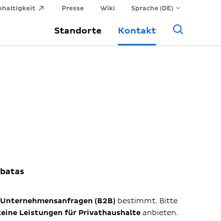
haltigkeit
Presse
Wiki
Sprache (DE)
Allge
Standorte
Kontakt
Suche
abatas
Unternehmensanfragen (B2B)
bestimmt. Bitte
keine Leistungen für Privathaushalte
anbieten.