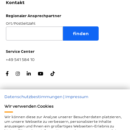
Kontakt
Regionaler Ansprechpartner
Ort/Postleitzahl
Service Center
+49 541 584 10
Datenschutzbestimmungen
|
Impressum
Zum Seitenanfang
Wir verwenden Cookies
Nachunternehmer
Wir können diese zur Analyse unserer Besucherdaten platzieren,
um unsere Webseite zu verbessern, personalisierte Inhalte
Impressum
anzuzeigen und Ihnen ein großartiges Webseiten-Erlebnis zu