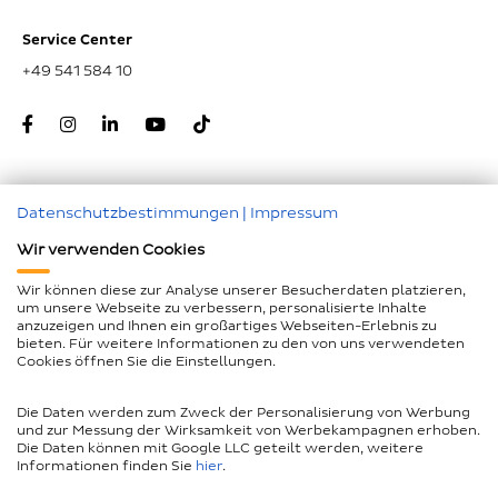
Service Center
+49 541 584 10
Datenschutzbestimmungen
|
Impressum
Zum Seitenanfang
Wir verwenden Cookies
Nachunternehmer
Wir können diese zur Analyse unserer Besucherdaten platzieren,
um unsere Webseite zu verbessern, personalisierte Inhalte
Impressum
anzuzeigen und Ihnen ein großartiges Webseiten-Erlebnis zu
bieten. Für weitere Informationen zu den von uns verwendeten
Geschlechtergerechte Sprache
Cookies öffnen Sie die Einstellungen.
Datenschutz
Die Daten werden zum Zweck der Personalisierung von Werbung
Barrierefreiheitserklärung
und zur Messung der Wirksamkeit von Werbekampagnen erhoben.
Die Daten können mit Google LLC geteilt werden, weitere
Compliance
Informationen finden Sie
hier
.
AEB und LkSG