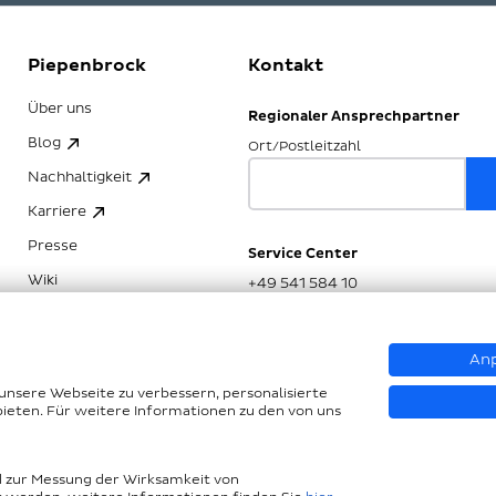
Piepenbrock
Kontakt
Über uns
Regionaler Ansprechpartner
Blog
Ort/Postleitzahl
Nachhaltigkeit
Karriere
Presse
Service Center
Wiki
+49 541 584 10
Anp
unsere Webseite zu verbessern, personalisierte
bieten. Für weitere Informationen zu den von uns
te Sprache
Datenschutz
 zur Messung der Wirksamkeit von
G
Seitenübersicht