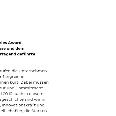
nies Award
isse und dem
orragend geführte
laufen die Unternehmen
mfangreiche
hmen kürt. Dabei müssen
Kultur und Commitment
d 2019 auch in diesem
sgeschichte sind wir in
, Innovationskraft und
llschafter, die Stärken