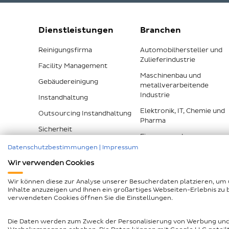
Dienstleistungen
Branchen
Reinigungsfirma
Automobilhersteller und
Zulieferindustrie
Facility Management
Maschinenbau und
Gebäudereinigung
metallverarbeitende
Industrie
Instandhaltung
Elektronik, IT, Chemie und
Outsourcing Instandhaltung
Pharma
Sicherheit
Finanzen und
Versicherungen
Datenschutzbestimmungen
|
Impressum
Alle Dienstleistungen
Wir verwenden Cookies
Alle Branchen
Wir können diese zur Analyse unserer Besucherdaten platzieren, um 
Erfolgsgeschichten
Inhalte anzuzeigen und Ihnen ein großartiges Webseiten-Erlebnis zu 
verwendeten Cookies öffnen Sie die Einstellungen.
Nachunternehmer
Impressum
Geschlechtergerech
Die Daten werden zum Zweck der Personalisierung von Werbung und
Barrierefreiheitserklärung
Compliance
AEB und LkS