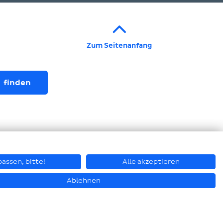
Zum Seitenanfang
assen, bitte!
Alle akzeptieren
Ablehnen
© Piepenbrock Service GmbH + Co. KG 2026