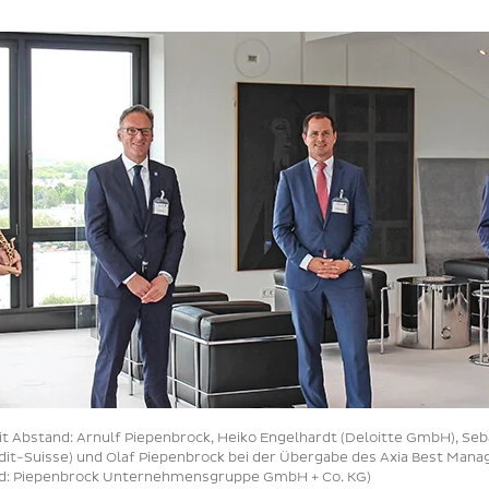
t Abstand: Arnulf Piepenbrock, Heiko Engelhardt (Deloitte GmbH), Seb
it-Suisse) und Olaf Piepenbrock bei der Übergabe des Axia Best Man
ld: Piepenbrock Unternehmensgruppe GmbH + Co. KG)