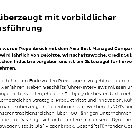
̈berzeugt mit vorbildlicher
sführung
ge wurde Piepenbrock mit dem Axia Best Managed Compa
 wird jährlich von Deloitte, WirtschaftsWoche, Credit Su
hen Industrie vergeben und ist ein Gütesiegel für herv
nehmen.
hoch: Um am Ende zu den Preisträgern zu gehören, durch
lverfahren. Neben Geschäftsführer-Interviews müssen u
ngereicht werden, ehe eine Fachjury die besten Unterne
 Kernbereichen Strategie, Produktivität und Innovation, 
rnance überzeugen. Piepenbrock war wie bereits 2013 un
unserer traditionsreichen, über 100-jährigen Unternehmen
lieben. Das zeigt sich unter anderem in unserer Dynamik
wegen“, stellt Olaf Piepenbrock, Geschäftsführender Gese