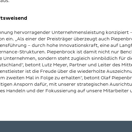
aus.
ftsweisend
ennung hervorragender Unternehmensleistung konzipiert
n ein. „Als einer der Preisträger überzeugt auch Piepenbr
nsführung – durch hohe Innovationskraft, eine auf Langf
ernance-Strukturen. Piepenbrock ist damit nicht nur Ben
e Unternehmen, sondern steht zugleich sinnbildlich für di
tschland“, betont Lutz Meyer, Partner und Leiter des Mi
nstleister ist die Freude über die wiederholte Auszeichnu
m zweiten Mal in Folge zu erhalten“, betont Olaf Piepenbro
itigen Ansporn dafür, mit unserer strategischen Ausricht
es Handeln und der Fokussierung auf unsere Mitarbeiter 