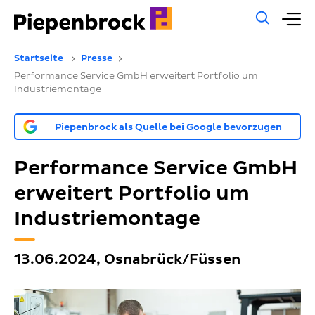
Allg
H
Such
Startseite
Presse
Performance Service GmbH erweitert Portfolio um
Industriemontage
Piepenbrock als Quelle bei Google bevorzugen
Performance Service GmbH
erweitert Portfolio um
Industriemontage
13.06.2024, Osnabrück/Füssen