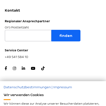
Kontakt
Regionaler Ansprechpartner
Ort/Postleitzahl
Service Center
+49 541 584 10
Datenschutzbestimmungen
|
Impressum
Zum Seitenanfang
Wir verwenden Cookies
Nachunternehmer
Wir können diese zur Analyse unserer Besucherdaten platzieren,