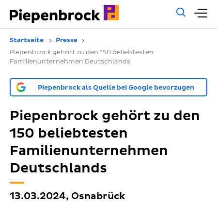
Allg
H
Such
Startseite
Presse
Piepenbrock gehört zu den 150 beliebtesten
Familienunternehmen Deutschlands
Piepenbrock als Quelle bei Google bevorzugen
Piepenbrock gehört zu den
150 beliebtesten
Familienunternehmen
Deutschlands
13.03.2024, Osnabrück