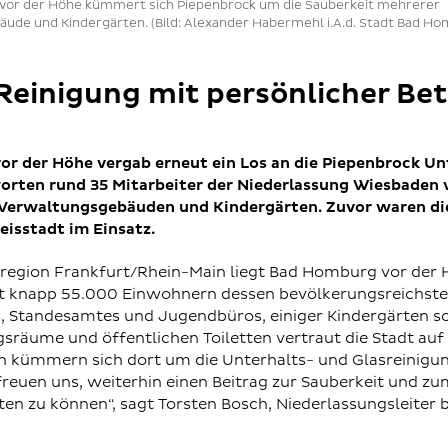
vor der Höhe kümmert sich Piepenbrock um die Sauberkeit mehrerer
ude und Kindergärten. (Bild: Alexander Habermehl i.A.d. Stadt Bad Ho
 Reinigung mit persönlicher Be
or der Höhe vergab erneut ein Los an die Piepenbrock U
worten rund 35 Mitarbeiter der Niederlassung Wiesbaden 
 Verwaltungsgebäuden und Kindergärten. Zuvor waren die
isstadt im Einsatz.
egion Frankfurt/Rhein-Main liegt Bad Homburg vor der H
it knapp 55.000 Einwohnern dessen bevölkerungsreichst
, Standesamtes und Jugendbüros, einiger Kindergärten so
sräume und öffentlichen Toiletten vertraut die Stadt au
en kümmern sich dort um die Unterhalts- und Glasreinigu
freuen uns, weiterhin einen Beitrag zur Sauberkeit und z
n zu können“, sagt Torsten Bosch, Niederlassungsleiter b