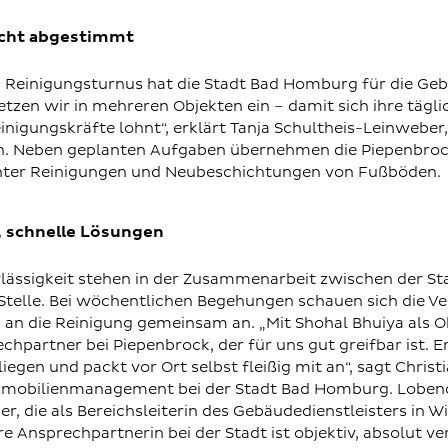
echt abgestimmt
n Reinigungsturnus hat die Stadt Bad Homburg für die Geb
setzen wir in mehreren Objekten ein – damit sich ihre tägli
inigungskräfte lohnt“, erklärt Tanja Schultheis-Leinweber, 
n. Neben geplanten Aufgaben übernehmen die Piepenbroc
nter Reinigungen und Neubeschichtungen von Fußböden.
, schnelle Lösungen
rlässigkeit stehen in der Zusammenarbeit zwischen der 
Stelle. Bei wöchentlichen Begehungen schauen sich die V
 an die Reinigung gemeinsam an. „Mit Shohal Bhuiya als Ob
chpartner bei Piepenbrock, der für uns gut greifbar ist. 
en und packt vor Ort selbst fleißig mit an“, sagt Christia
mmobilienmanagement bei der Stadt Bad Homburg. Lobend
r, die als Bereichsleiterin des Gebäudedienstleisters in 
re Ansprechpartnerin bei der Stadt ist objektiv, absolut v