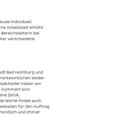
äude individuell
che Arbeitszeit erhöht
Bereichsleiterin bei
ker verschiedene
Stadt Bad Homburg und
erantwortlichen beider
jektleiter haben wir
Er kümmert sich
ne Zerlik,
e Worte findet auch
Wiesbaden für den Auftrag
erbindlich und immer