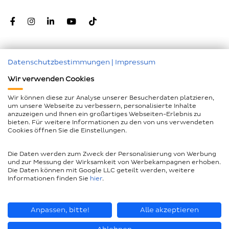
Datenschutzbestimmungen
|
Impressum
Zum Seitenanfang
Wir verwenden Cookies
Nachunternehmer
Wir können diese zur Analyse unserer Besucherdaten platzieren,
um unsere Webseite zu verbessern, personalisierte Inhalte
Impressum
anzuzeigen und Ihnen ein großartiges Webseiten-Erlebnis zu
bieten. Für weitere Informationen zu den von uns verwendeten
Geschlechtergerechte Sprache
Cookies öffnen Sie die Einstellungen.
Datenschutz
Die Daten werden zum Zweck der Personalisierung von Werbung
Barrierefreiheitserklärung
und zur Messung der Wirksamkeit von Werbekampagnen erhoben.
Die Daten können mit Google LLC geteilt werden, weitere
Compliance
Informationen finden Sie
hier
.
AEB und LkSG
Seitenübersicht
Anpassen, bitte!
Alle akzeptieren