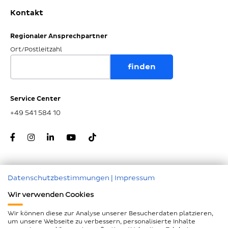
Kontakt
Regionaler Ansprechpartner
Ort/Postleitzahl
Service Center
+49 541 584 10
Datenschutzbestimmungen
|
Impressum
Zum Seitenanfang
Wir verwenden Cookies
Nachunternehmer
Wir können diese zur Analyse unserer Besucherdaten platzieren,
um unsere Webseite zu verbessern, personalisierte Inhalte