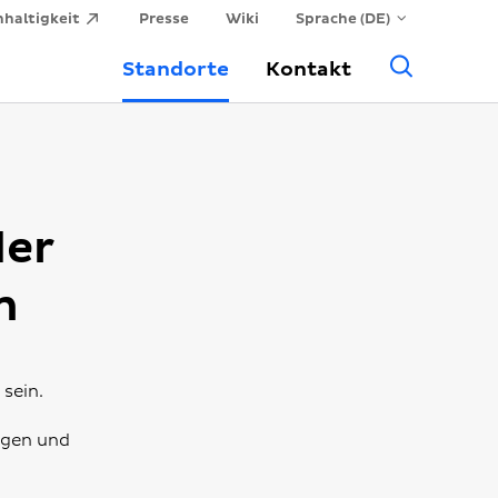
haltigkeit
Presse
Wiki
Sprache (DE)
Allge
Standorte
Kontakt
Suche
der
n
sein.
ngen und