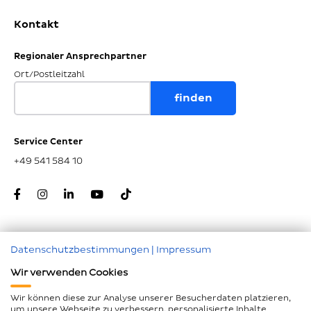
Kontakt
Regionaler Ansprechpartner
Ort/Postleitzahl
Service Center
+49 541 584 10
Datenschutzbestimmungen
|
Impressum
Zum Seitenanfang
Wir verwenden Cookies
Nachunternehmer
Wir können diese zur Analyse unserer Besucherdaten platzieren,
um unsere Webseite zu verbessern, personalisierte Inhalte