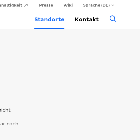
haltigkeit
Presse
Wiki
Sprache (DE)
Allge
Standorte
Kontakt
Suche
nicht
war nach