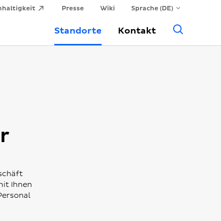
haltigkeit
Presse
Wiki
Sprache (DE)
Allge
Standorte
Kontakt
Suche
r
schäft
it Ihnen
Personal