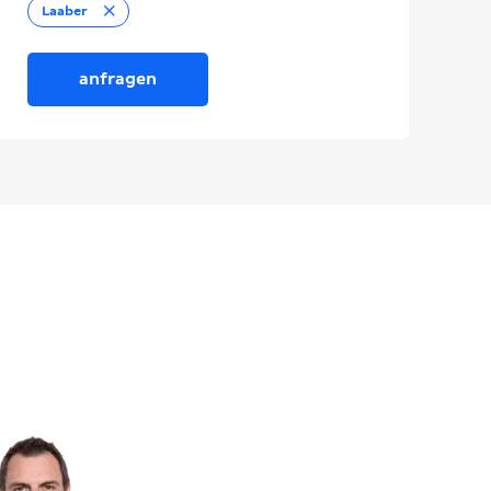
Entfernen
Laaber
anfragen