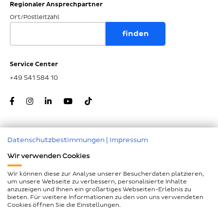
Regionaler Ansprechpartner
Ort/Postleitzahl
Service Center
+49 541 584 10
Datenschutzbestimmungen
|
Impressum
Zum Seitenanfang
Wir verwenden Cookies
Nachunternehmer
Wir können diese zur Analyse unserer Besucherdaten platzieren,
um unsere Webseite zu verbessern, personalisierte Inhalte
Impressum
anzuzeigen und Ihnen ein großartiges Webseiten-Erlebnis zu
bieten. Für weitere Informationen zu den von uns verwendeten
Geschlechtergerechte Sprache
Cookies öffnen Sie die Einstellungen.