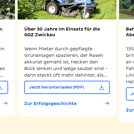
n:
Über 30 Jahre im Einsatz für die
Bah
GGZ Zwickau
Abs
in
Wenn Mieter durch gepflegte
135
Grünanlagen spazieren, der Rasen
bri
akkurat gemäht ist, Hecken den
an 
es
Blick lenken und Wege sauber sind –
Fah
..
dann steckt oft mehr dahinter, als...
Lin
Hal
Jetzt herunterladen (PDF)
J
Zur Erfolgsgeschichte
Zur