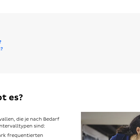
?
t?
t es?
allen, die je nach Bedarf
ntervalltypen sind:
ark frequentierten