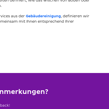
iten definiert, wie das Wischen von Böden oder
.
rvices aus der
Gebäudereinigung
, definieren wir
gemeinsam mit Ihnen entsprechend Ihrer
 Anmerkungen?
dback!