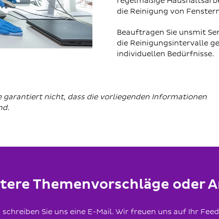
regelmäßige Haushaltsarbe
die Reinigung von Fenstern
Beauftragen Sie unsmit Se
die Reinigungsintervalle 
individuellen Bedürfnisse.
arantiert nicht, dass die vorliegenden Informationen
ind.
itere Themenvorschläge oder
schreiben Sie uns eine E-Mail. Wir freuen uns auf Ihr Fee