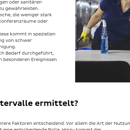
ngen oder sanitären
zu gewährleisten.
eiche, die weniger stark
 Konferenzräume oder
iese kommt in speziellen
ung von schwer
nigung.
ch Bedarf durchgeführt,
h besonderen Ereignissen
ervalle ermittelt?
hrere Faktoren entscheidend. Vor allem die Art der Nutzun
lt eine entscheidende Rolle. Hinzu kommt der