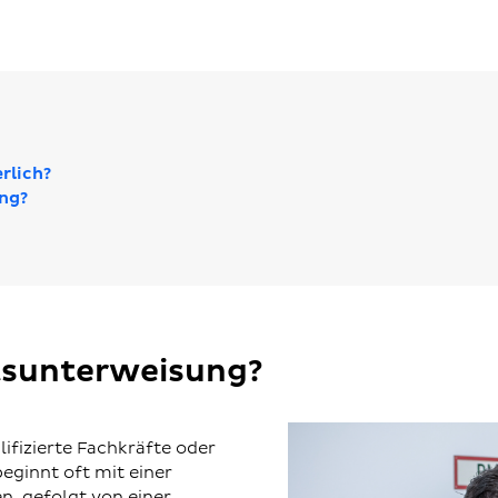
rlich?
ung?
itsunterweisung?
ifizierte Fachkräfte oder
eginnt oft mit einer
en, gefolgt von einer