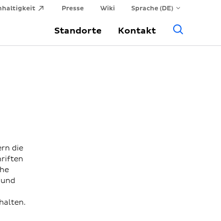
haltigkeit
Presse
Wiki
Sprache (DE)
Allge
Standorte
Kontakt
Suche
rn die
riften
che
s und
halten.