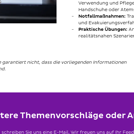
Verwendung und Pflege
Handschuhe oder Atem
Notfallmaßnahmen:
Tra
und Evakuierungsverfa
Praktische Übungen:
An
realitätsnahen Szenarie
arantiert nicht, dass die vorliegenden Informationen
ind.
itere Themenvorschläge oder
schreiben Sie uns eine E-Mail. Wir freuen uns auf Ihr Fee