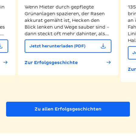
in
Wenn Mieter durch gepflegte
135
Grünanlagen spazieren, der Rasen
bri
akkurat gemäht ist, Hecken den
an 
es
Blick lenken und Wege sauber sind –
Fah
..
dann steckt oft mehr dahinter, als...
Lin
Hal
Jetzt herunterladen (PDF)
J
Zur Erfolgsgeschichte
Zur
Zu allen Erfolgsgeschichten