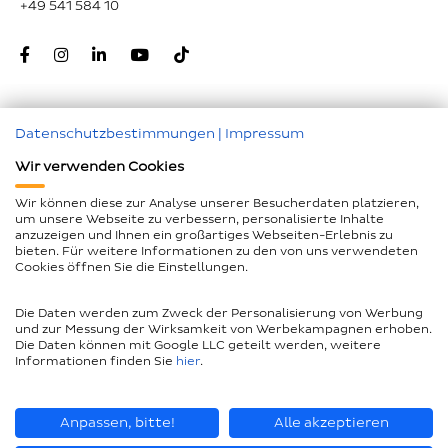
+49 541 584 10
Datenschutzbestimmungen
|
Impressum
Zum Seitenanfang
Wir verwenden Cookies
Nachunternehmer
Wir können diese zur Analyse unserer Besucherdaten platzieren,
um unsere Webseite zu verbessern, personalisierte Inhalte
Impressum
anzuzeigen und Ihnen ein großartiges Webseiten-Erlebnis zu
bieten. Für weitere Informationen zu den von uns verwendeten
Geschlechtergerechte Sprache
Cookies öffnen Sie die Einstellungen.
Datenschutz
Die Daten werden zum Zweck der Personalisierung von Werbung
Barrierefreiheitserklärung
und zur Messung der Wirksamkeit von Werbekampagnen erhoben.
Die Daten können mit Google LLC geteilt werden, weitere
Compliance
Informationen finden Sie
hier
.
AEB und LkSG
Seitenübersicht
Anpassen, bitte!
Alle akzeptieren