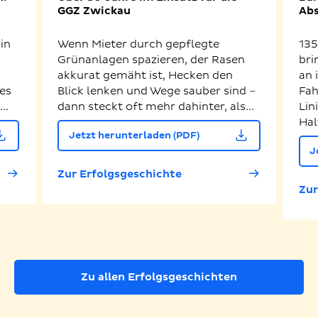
GGZ Zwickau
Abs
in
Wenn Mieter durch gepflegte
135
Grünanlagen spazieren, der Rasen
bri
akkurat gemäht ist, Hecken den
an 
es
Blick lenken und Wege sauber sind –
Fah
..
dann steckt oft mehr dahinter, als...
Lin
Hal
Jetzt herunterladen (PDF)
J
Zur Erfolgsgeschichte
Zur
Zu allen Erfolgsgeschichten