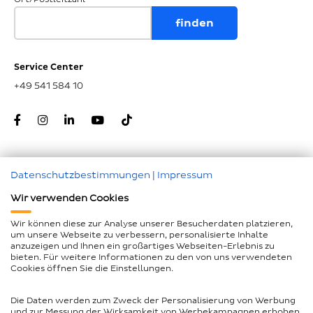
Service Center
+49 541 584 10
Datenschutzbestimmungen
|
Impressum
Zum Seitenanfang
Wir verwenden Cookies
Nachunternehmer
Wir können diese zur Analyse unserer Besucherdaten platzieren,
um unsere Webseite zu verbessern, personalisierte Inhalte
Impressum
anzuzeigen und Ihnen ein großartiges Webseiten-Erlebnis zu
bieten. Für weitere Informationen zu den von uns verwendeten
Geschlechtergerechte Sprache
Cookies öffnen Sie die Einstellungen.
Datenschutz
Die Daten werden zum Zweck der Personalisierung von Werbung
Barrierefreiheitserklärung
und zur Messung der Wirksamkeit von Werbekampagnen erhoben.