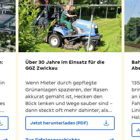
n:
Über 30 Jahre im Einsatz für die
Bah
GGZ Zwickau
Abs
in
Wenn Mieter durch gepflegte
135
Grünanlagen spazieren, der Rasen
bri
akkurat gemäht ist, Hecken den
an 
es
Blick lenken und Wege sauber sind –
Fah
..
dann steckt oft mehr dahinter, als...
Lin
Hal
Jetzt herunterladen (PDF)
J