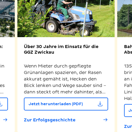
n:
Über 30 Jahre im Einsatz für die
Bah
GGZ Zwickau
Abs
in
Wenn Mieter durch gepflegte
135
Grünanlagen spazieren, der Rasen
bri
akkurat gemäht ist, Hecken den
an 
es
Blick lenken und Wege sauber sind –
Fah
..
dann steckt oft mehr dahinter, als...
Lin
Hal
Jetzt herunterladen (PDF)
J
Zur Erfolgsgeschichte
Zur