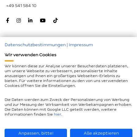
+49 541 584 10
Datenschutzbestimmungen
|
Impressum
Zum Seitenanfang
Wir verwenden Cookies
Nachunternehmer
Wir können diese zur Analyse unserer Besucherdaten platzieren,
um unsere Webseite zu verbessern, personalisierte Inhalte
Impressum
anzuzeigen und Ihnen ein großartiges Webseiten-Erlebnis zu
bieten. Für weitere Informationen zu den von uns verwendeten
Geschlechtergerechte Sprache
Cookies öffnen Sie die Einstellungen.
Datenschutz
Die Daten werden zum Zweck der Personalisierung von Werbung
Barrierefreiheitserklärung
und zur Messung der Wirksamkeit von Werbekampagnen erhoben.
Die Daten können mit Google LLC geteilt werden, weitere
Compliance
Informationen finden Sie
hier
.
AEB und LkSG
Seitenübersicht
Anpassen, bitte!
Alle akzeptieren