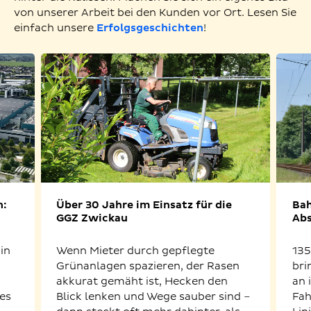
von unserer Arbeit bei den Kunden vor Ort. Lesen Sie
einfach unsere
Erfolgsgeschichten
!
n:
Über 30 Jahre im Einsatz für die
Bah
GGZ Zwickau
Abs
in
Wenn Mieter durch gepflegte
135
Grünanlagen spazieren, der Rasen
bri
akkurat gemäht ist, Hecken den
an 
es
Blick lenken und Wege sauber sind –
Fah