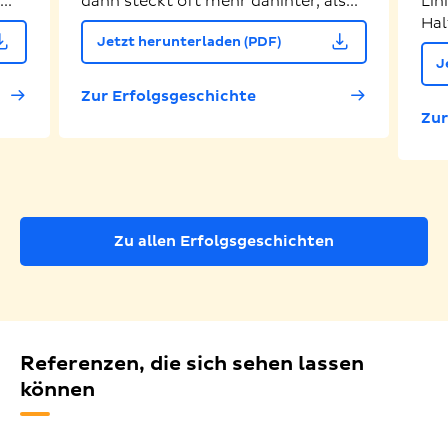
..
dann steckt oft mehr dahinter, als...
Lin
Hal
Jetzt herunterladen (PDF)
J
Zur Erfolgsgeschichte
Zur
Zu allen Erfolgsgeschichten
Referenzen, die sich sehen lassen
können