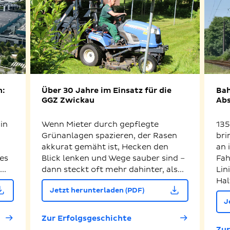
n:
Über 30 Jahre im Einsatz für die
Bah
GGZ Zwickau
Abs
in
Wenn Mieter durch gepflegte
135
Grünanlagen spazieren, der Rasen
bri
akkurat gemäht ist, Hecken den
an 
es
Blick lenken und Wege sauber sind –
Fah
..
dann steckt oft mehr dahinter, als...
Lin
Hal
Jetzt herunterladen (PDF)
J
Zur Erfolgsgeschichte
Zur