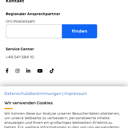
Kontakt
Regionaler Ansprechpartner
Ort/Postleitzahl
Service Center
+49 541 584 10
Datenschutzbestimmungen
|
Impressum
Zum Seitenanfang
Wir verwenden Cookies
Nachunternehmer
Wir können diese zur Analyse unserer Besucherdaten platzieren,
um unsere Webseite zu verbessern, personalisierte Inhalte
Impressum
anzuzeigen und Ihnen ein großartiges Webseiten-Erlebnis zu
bieten. Für weitere Informationen zu den von uns verwendeten