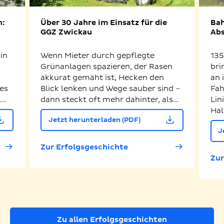
n:
Über 30 Jahre im Einsatz für die
Bah
GGZ Zwickau
Abs
in
Wenn Mieter durch gepflegte
135
Grünanlagen spazieren, der Rasen
bri
akkurat gemäht ist, Hecken den
an 
es
Blick lenken und Wege sauber sind –
Fah
..
dann steckt oft mehr dahinter, als...
Lin
Hal
Jetzt herunterladen (PDF)
J
Zur Erfolgsgeschichte
Zur
Zu allen Erfolgsgeschichten