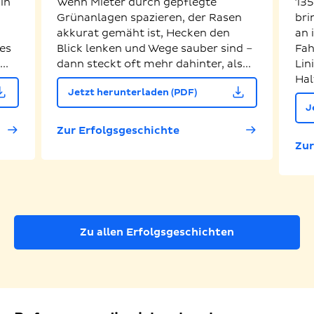
in
Wenn Mieter durch gepflegte
135
Grünanlagen spazieren, der Rasen
bri
akkurat gemäht ist, Hecken den
an 
es
Blick lenken und Wege sauber sind –
Fah
..
dann steckt oft mehr dahinter, als...
Lin
Hal
Jetzt herunterladen (PDF)
J
Zur Erfolgsgeschichte
Zur
Zu allen Erfolgsgeschichten