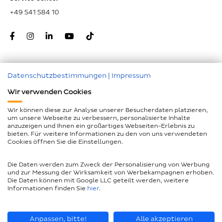
+49 541 584 10
Datenschutzbestimmungen
|
Impressum
Zum Seitenanfang
Wir verwenden Cookies
Nachunternehmer
Wir können diese zur Analyse unserer Besucherdaten platzieren,
um unsere Webseite zu verbessern, personalisierte Inhalte
Impressum
anzuzeigen und Ihnen ein großartiges Webseiten-Erlebnis zu
bieten. Für weitere Informationen zu den von uns verwendeten
Geschlechtergerechte Sprache
Cookies öffnen Sie die Einstellungen.
Datenschutz
Die Daten werden zum Zweck der Personalisierung von Werbung
Barrierefreiheitserklärung
und zur Messung der Wirksamkeit von Werbekampagnen erhoben.
Die Daten können mit Google LLC geteilt werden, weitere
Compliance
Informationen finden Sie
hier
.
AEB und LkSG
Seitenübersicht
Anpassen, bitte!
Alle akzeptieren