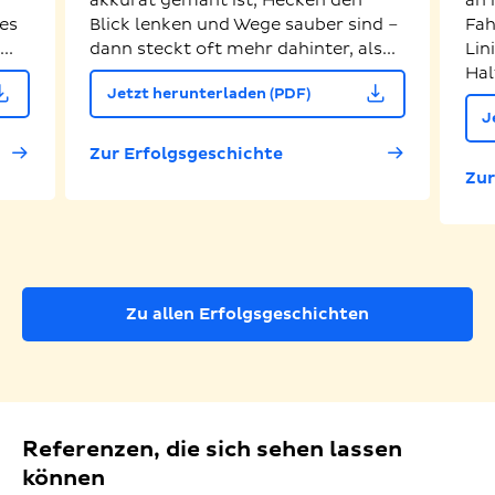
akkurat gemäht ist, Hecken den
an 
es
Blick lenken und Wege sauber sind –
Fah
..
dann steckt oft mehr dahinter, als...
Lin
Hal
Jetzt herunterladen (PDF)
J
Zur Erfolgsgeschichte
Zur
Zu allen Erfolgsgeschichten
Referenzen, die sich sehen lassen
können