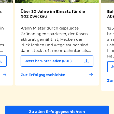
n:
Über 30 Jahre im Einsatz für die
Bah
GGZ Zwickau
Abs
in
Wenn Mieter durch gepflegte
135
Grünanlagen spazieren, der Rasen
bri
akkurat gemäht ist, Hecken den
an 
es
Blick lenken und Wege sauber sind –
Fah
..
dann steckt oft mehr dahinter, als...
Lin
Hal
Jetzt herunterladen (PDF)
J
Zur Erfolgsgeschichte
Zur
Zu allen Erfolgsgeschichten