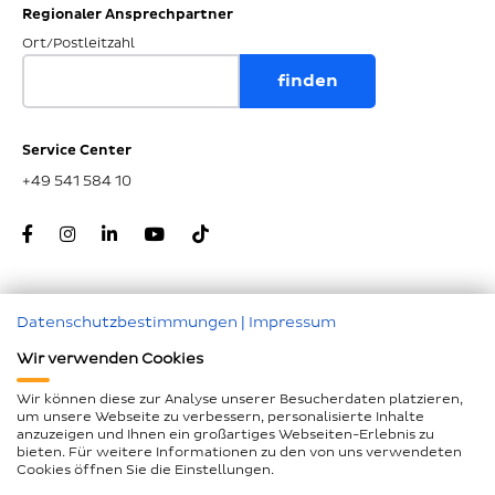
Regionaler Ansprechpartner
Ort/Postleitzahl
Service Center
+49 541 584 10
Datenschutzbestimmungen
|
Impressum
Zum Seitenanfang
Wir verwenden Cookies
Nachunternehmer
Wir können diese zur Analyse unserer Besucherdaten platzieren,
um unsere Webseite zu verbessern, personalisierte Inhalte
Impressum
anzuzeigen und Ihnen ein großartiges Webseiten-Erlebnis zu
bieten. Für weitere Informationen zu den von uns verwendeten
Geschlechtergerechte Sprache
Cookies öffnen Sie die Einstellungen.