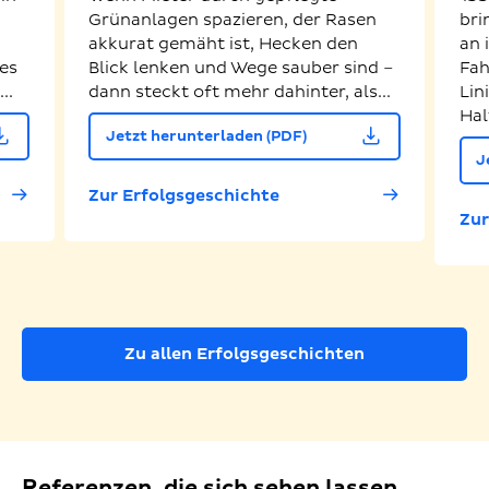
Grünanlagen spazieren, der Rasen
bri
akkurat gemäht ist, Hecken den
an 
es
Blick lenken und Wege sauber sind –
Fah
..
dann steckt oft mehr dahinter, als...
Lin
Hal
Jetzt herunterladen (PDF)
J
Zur Erfolgsgeschichte
Zur
Zu allen Erfolgsgeschichten
Referenzen, die sich sehen lassen