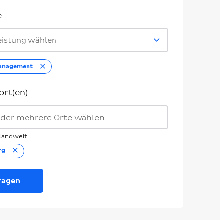
e
eistung wählen
Entfernen
Management
ort(en)
landweit
Entfernen
rg
ragen