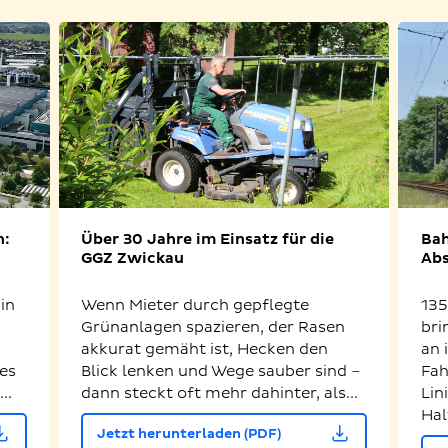
n:
Über 30 Jahre im Einsatz für die
Bah
GGZ Zwickau
Abs
in
Wenn Mieter durch gepflegte
135
Grünanlagen spazieren, der Rasen
bri
akkurat gemäht ist, Hecken den
an 
es
Blick lenken und Wege sauber sind –
Fah
..
dann steckt oft mehr dahinter, als...
Lin
Hal
Jetzt herunterladen (PDF)