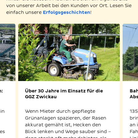
von unserer Arbeit bei den Kunden vor Ort. Lesen Sie
einfach unsere
Erfolgsgeschichten
!
n:
Über 30 Jahre im Einsatz für die
Bah
GGZ Zwickau
Abs
in
Wenn Mieter durch gepflegte
135
Grünanlagen spazieren, der Rasen
bri
akkurat gemäht ist, Hecken den
an 
es
Blick lenken und Wege sauber sind –
Fah