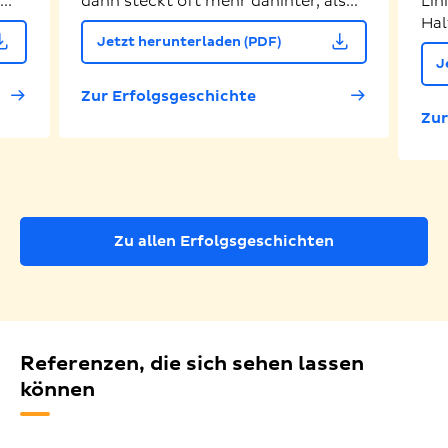
..
dann steckt oft mehr dahinter, als...
Lin
Hal
Jetzt herunterladen (PDF)
J
Zur Erfolgsgeschichte
Zur
Zu allen Erfolgsgeschichten
Referenzen, die sich sehen lassen
können