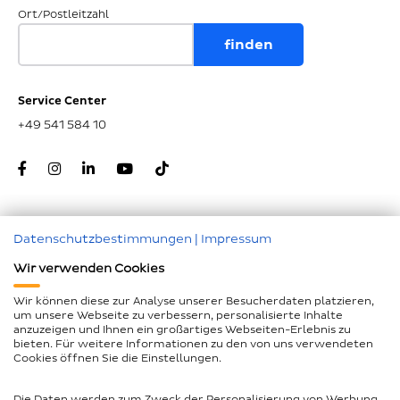
Ort/Postleitzahl
Service Center
+49 541 584 10
Datenschutzbestimmungen
|
Impressum
Zum Seitenanfang
Wir verwenden Cookies
Nachunternehmer
Wir können diese zur Analyse unserer Besucherdaten platzieren,
um unsere Webseite zu verbessern, personalisierte Inhalte
Impressum
anzuzeigen und Ihnen ein großartiges Webseiten-Erlebnis zu
bieten. Für weitere Informationen zu den von uns verwendeten
Geschlechtergerechte Sprache
Cookies öffnen Sie die Einstellungen.
Datenschutz
Die Daten werden zum Zweck der Personalisierung von Werbung