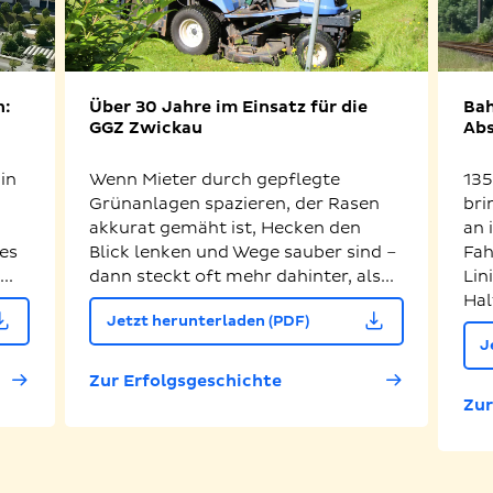
n:
Über 30 Jahre im Einsatz für die
Bah
GGZ Zwickau
Abs
in
Wenn Mieter durch gepflegte
135
Grünanlagen spazieren, der Rasen
bri
akkurat gemäht ist, Hecken den
an 
es
Blick lenken und Wege sauber sind –
Fah
..
dann steckt oft mehr dahinter, als...
Lin
Hal
Jetzt herunterladen (PDF)
J
Zur Erfolgsgeschichte
Zur