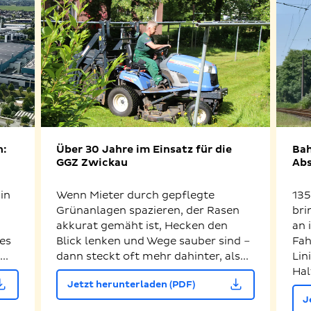
n:
Über 30 Jahre im Einsatz für die
Bah
GGZ Zwickau
Abs
in
Wenn Mieter durch gepflegte
135
Grünanlagen spazieren, der Rasen
bri
akkurat gemäht ist, Hecken den
an 
es
Blick lenken und Wege sauber sind –
Fah
..
dann steckt oft mehr dahinter, als...
Lin
Hal
Jetzt herunterladen (PDF)
J