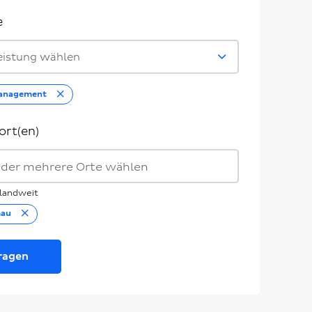
e
eistung wählen
Entfernen
Management
ort(en)
landweit
Entfernen
mau
ragen