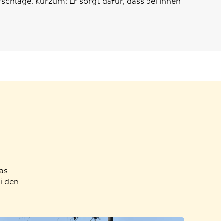
chläge. Kurzum: Er sorgt dafür, dass bei Ihnen
Das
i den