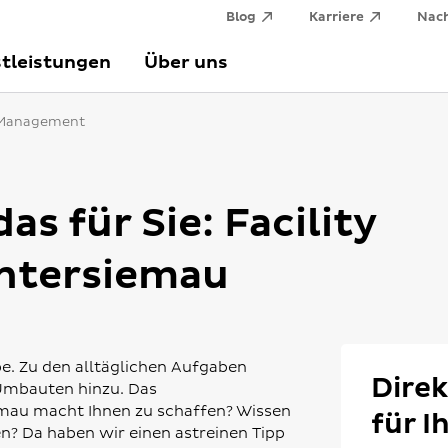
Blog
Karriere
Nach
tleistungen
Über uns
y Management
s für Sie: Facility
ntersiemau
e. Zu den alltäglichen Aufgaben
Direk
Umbauten hinzu. Das
mau macht Ihnen zu schaffen? Wissen
für I
n? Da haben wir einen astreinen Tipp