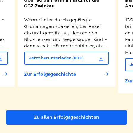
n:
Über 30 Jahre im Einsatz für die
Bah
GGZ Zwickau
Abs
in
Wenn Mieter durch gepflegte
135
Grünanlagen spazieren, der Rasen
bri
akkurat gemäht ist, Hecken den
an 
es
Blick lenken und Wege sauber sind –
Fah
..
dann steckt oft mehr dahinter, als...
Lin
Hal
Jetzt herunterladen (PDF)
J
Zur Erfolgsgeschichte
Zur
Zu allen Erfolgsgeschichten