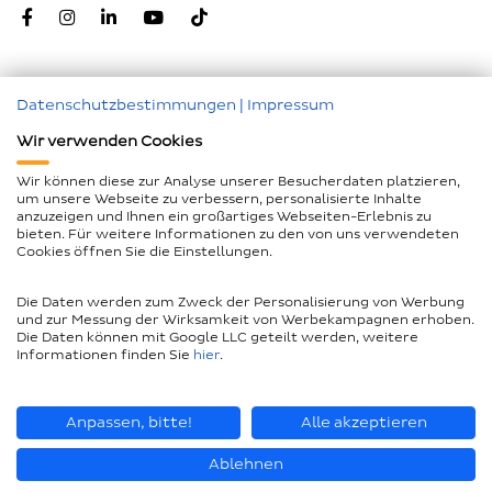
Datenschutzbestimmungen
|
Impressum
Zum Seitenanfang
Wir verwenden Cookies
Nachunternehmer
Wir können diese zur Analyse unserer Besucherdaten platzieren,
um unsere Webseite zu verbessern, personalisierte Inhalte
Impressum
anzuzeigen und Ihnen ein großartiges Webseiten-Erlebnis zu
bieten. Für weitere Informationen zu den von uns verwendeten
Geschlechtergerechte Sprache
Cookies öffnen Sie die Einstellungen.
Datenschutz
Die Daten werden zum Zweck der Personalisierung von Werbung
Barrierefreiheitserklärung
und zur Messung der Wirksamkeit von Werbekampagnen erhoben.
Die Daten können mit Google LLC geteilt werden, weitere
Compliance
Informationen finden Sie
hier
.
AEB und LkSG
Seitenübersicht
Anpassen, bitte!
Alle akzeptieren
Ablehnen
© Piepenbrock Service GmbH + Co. KG 2026
Fragen Sie mich etwas