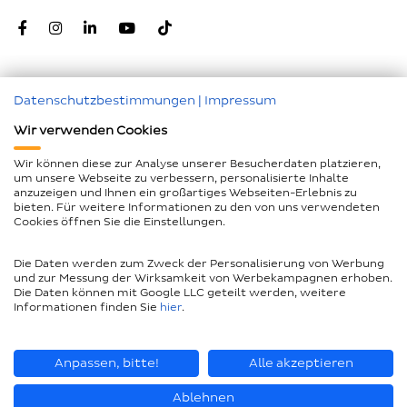
Datenschutzbestimmungen
|
Impressum
Zum Seitenanfang
Wir verwenden Cookies
Nachunternehmer
Wir können diese zur Analyse unserer Besucherdaten platzieren,
um unsere Webseite zu verbessern, personalisierte Inhalte
Impressum
anzuzeigen und Ihnen ein großartiges Webseiten-Erlebnis zu
bieten. Für weitere Informationen zu den von uns verwendeten
Geschlechtergerechte Sprache
Cookies öffnen Sie die Einstellungen.
Datenschutz
Die Daten werden zum Zweck der Personalisierung von Werbung
Barrierefreiheitserklärung
und zur Messung der Wirksamkeit von Werbekampagnen erhoben.
Die Daten können mit Google LLC geteilt werden, weitere
Compliance
Informationen finden Sie
hier
.
AEB und LkSG
Seitenübersicht
Anpassen, bitte!
Alle akzeptieren
Ablehnen
© Piepenbrock Service GmbH + Co. KG 2026
Fragen Sie mich etwas