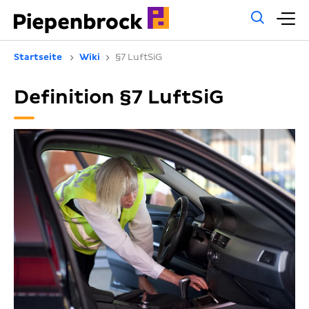
Allg
H
Such
Startseite
Wiki
§7 LuftSiG
Definition §7 LuftSiG