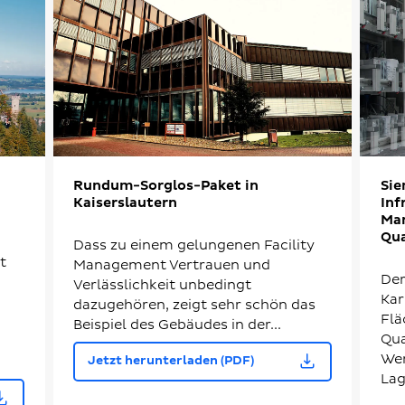
Rundum-Sorglos-Paket in
Sie
Kaiserslautern
Inf
Ma
Qu
Dass zu einem gelungenen Facility
t
Management Vertrauen und
Der
Verlässlichkeit unbedingt
Kar
dazugehören, zeigt sehr schön das
Flä
Beispiel des Gebäudes in der...
Qua
Wer
Jetzt herunterladen (PDF)
Lag